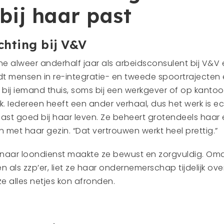
 bij haar past
chting bij V&V
ne alweer anderhalf jaar als arbeidsconsulent bij V&V 
idt mensen in re-integratie- en tweede spoortrajecten
k bij iemand thuis, soms bij een werkgever of op kantoor
euk. Iedereen heeft een ander verhaal, dus het werk is 
k past goed bij haar leven. Ze beheert grotendeels haa
met haar gezin. “Dat vertrouwen werkt heel prettig.”
 naar loondienst maakte ze bewust en zorgvuldig. Om
 als zzp’er, liet ze haar ondernemerschap tijdelijk o
e alles netjes kon afronden.