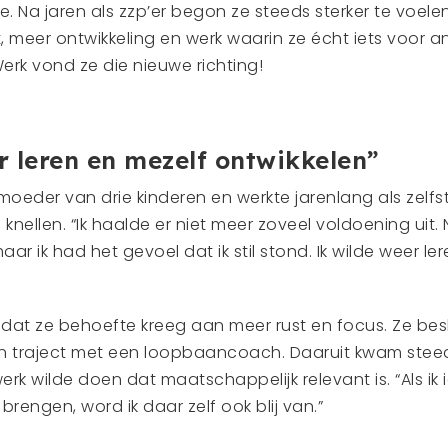
. Na jaren als zzp’er begon ze steeds sterker te voel
t, meer ontwikkeling en werk waarin ze écht iets voor 
erk vond ze die nieuwe richting!
r leren en mezelf ontwikkelen”
 moeder van drie kinderen en werkte jarenlang als zel
knellen. “Ik haalde er niet meer zoveel voldoening uit. 
aar ik had het gevoel dat ik stil stond. Ik wilde weer le
dat ze behoefte kreeg aan meer rust en focus. Ze besl
een traject met een loopbaancoach. Daaruit kwam steed
rk wilde doen dat maatschappelijk relevant is. “Als i
brengen, word ik daar zelf ook blij van.”