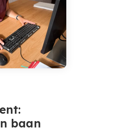
ent:
en baan