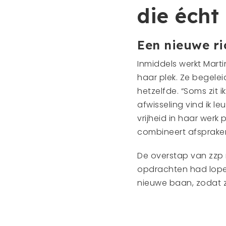
die écht
Een nieuwe ri
Inmiddels werkt Marti
haar plek. Ze begele
hetzelfde. “Soms zit i
afwisseling vind ik l
vrijheid in haar wer
combineert afspraken 
De overstap van zzp
opdrachten had lopen
nieuwe baan, zodat z