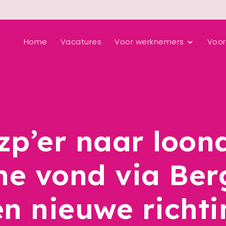
Home
Vacatures
Voor werknemers
Voor
zp’er naar loond
ne vond via Be
en nieuwe richti