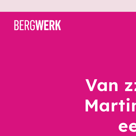
Van z
Marti
e