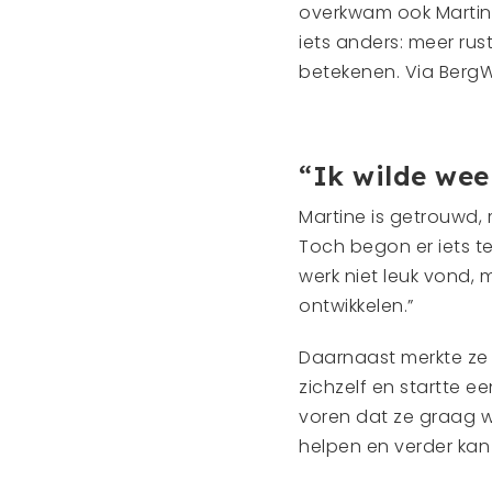
overkwam ook Martine
iets anders: meer rus
betekenen. Via BergW
“Ik wilde wee
Martine is getrouwd,
Toch begon er iets te 
werk niet leuk vond, m
ontwikkelen.”
Daarnaast merkte ze 
zichzelf en startte 
voren dat ze graag we
helpen en verder kan 