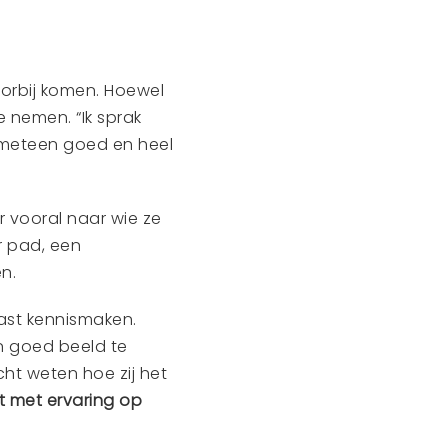
oorbij komen. Hoewel
e nemen. “Ik sprak
 meteen goed en heel
r vooral naar wie ze
 pad, een
n.
ast kennismaken.
n goed beeld te
echt weten hoe zij het
at met ervaring op