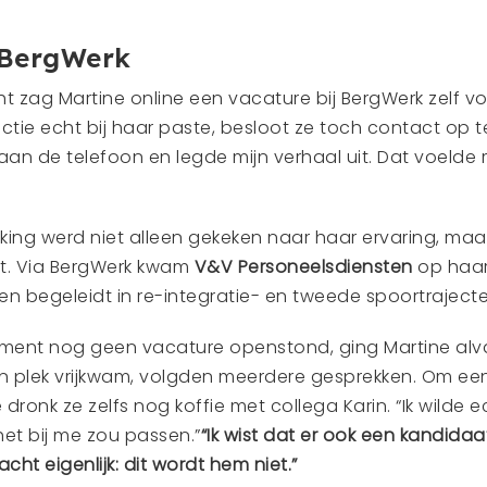
 BergWerk
ht zag Martine online een vacature bij BergWerk zelf v
unctie echt bij haar paste, besloot ze toch contact op t
an de telefoon en legde mijn verhaal uit. Dat voelde
king werd niet alleen gekeken naar haar ervaring, maa
ast. Via BergWerk kwam
V&V Personeelsdiensten
op haar
en begeleidt in re-integratie- en tweede spoortrajecte
ment nog geen vacature openstond, ging Martine alv
en plek vrijkwam, volgden meerdere gesprekken. Om ee
 dronk ze zelfs nog koffie met collega Karin. “Ik wilde 
het bij me zou passen.”
“Ik wist dat er ook een kandida
acht eigenlijk: dit wordt hem niet.”