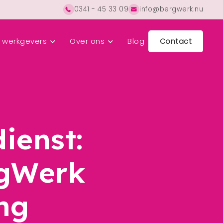
0341 - 45 33 09
info@bergwerk.nu
 werkgevers
Over ons
Blog
Contact
ienst:
rgWerk
ng