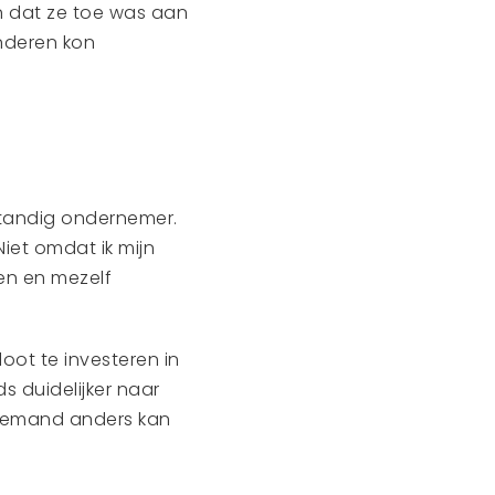
en dat ze toe was aan
anderen kon
fstandig ondernemer.
Niet omdat ik mijn
ren en mezelf
oot te investeren in
s duidelijker naar
k iemand anders kan