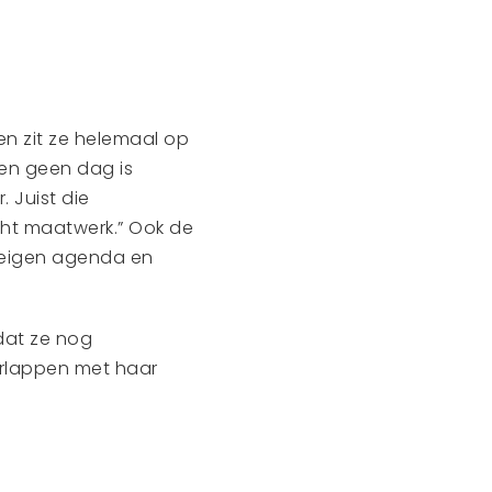
en zit ze helemaal op
 en geen dag is
. Juist die
echt maatwerk.” Ook de
r eigen agenda en
dat ze nog
verlappen met haar