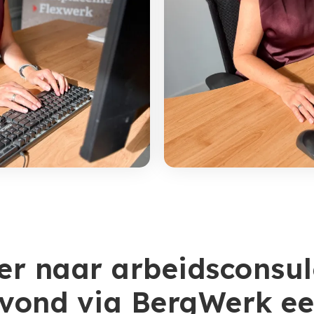
er naar arbeidsconsul
 vond via BergWerk e