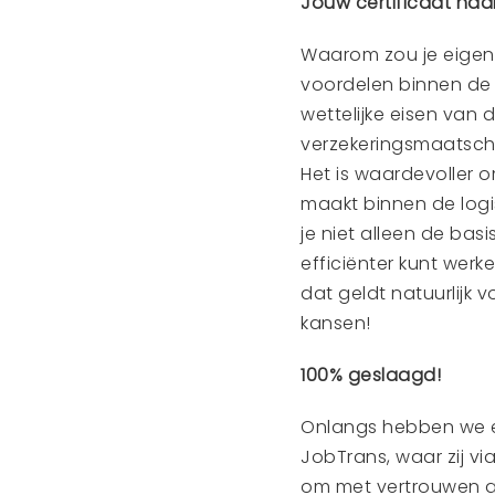
Jouw certificaat naar
Waarom zou je eigenli
voordelen binnen de l
wettelijke eisen van
verzekeringsmaatschap
Het is waardevoller o
maakt binnen de logis
je niet alleen de ba
efficiënter kunt werk
dat geldt natuurlijk v
kansen!
100% geslaagd!
Onlangs hebben we e
JobTrans, waar zij vi
om met vertrouwen aa