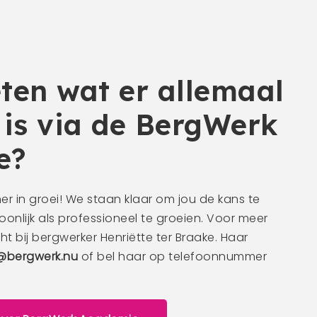
n, maar nog veel
n, die variëren van
certificaat wilt
ald vakgebied, wij
osteloze of
en hoger niveau te