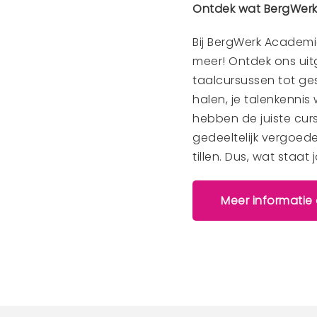
Wat leer je tijdens e
De testen bestonden 
deelnemers hun vaard
afzetten van ladinge
alles. Er wordt ook 
storingen aan de hef
veiligheidsmaatregel
gevaarlijke situaties
vaardigheden zijn dee
omgeving veilig te h
vlag en wimpel gehaal
wereld te bieden heef