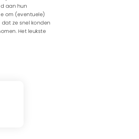
ed aan hun
je om (eventuele)
p dat ze snel konden
nomen. Het leukste