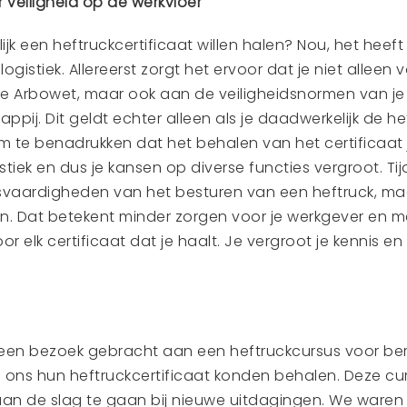
 veiligheid op de werkvloer
jk een heftruckcertificaat willen halen? Nou, het heef
ogistiek. Allereerst zorgt het ervoor dat je niet alleen
 de Arbowet, maar ook aan de veiligheidsnormen van j
pij. Dit geldt echter alleen als je daadwerkelijk de hef
m te benadrukken dat het behalen van het certificaat j
tiek en dus je kansen op diverse functies vergroot. Ti
sisvaardigheden van het besturen van een heftruck, ma
en. Dat betekent minder zorgen voor je werkgever en mee
oor elk certificaat dat je haalt. Je vergroot je kennis 
en bezoek gebracht aan een heftruckcursus voor berg
a ons hun heftruckcertificaat konden behalen. Deze cur
n de slag te gaan bij nieuwe uitdagingen. We waren b