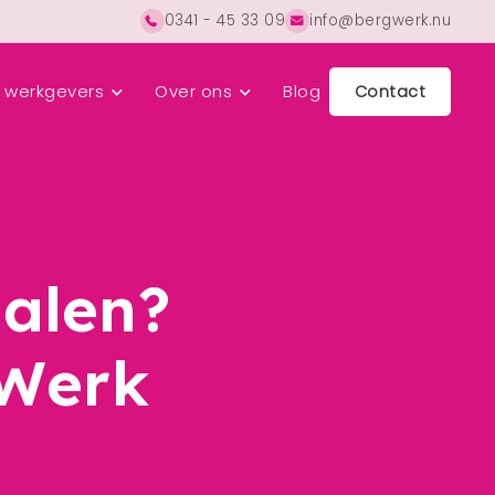
0341 - 45 33 09
info@bergwerk.nu
 werkgevers
Over ons
Blog
Contact
halen?
gWerk