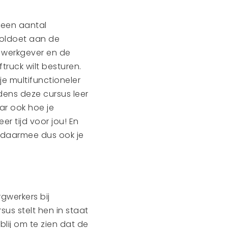
t een aantal
 voldoet aan de
e werkgever en de
truck wilt besturen.
e multifunctioneler
jdens deze cursus leer
ar ook hoe je
r tijd voor jou! En
en daarmee dus ook je
werkers bij
sus stelt hen in staat
lij om te zien dat de