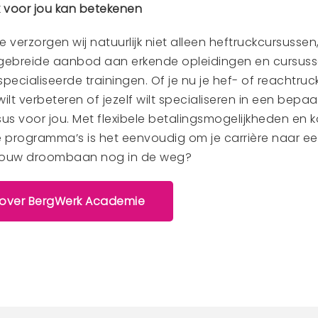
en heftruckcursus?
uit een mix van uitdagende puzzels en praktische situ
igheden konden laten zien. Denk aan het oppakken, v
n en zelfs het handig navigeren in smalle gangen! Maar
ingegaan op het oplossen van problemen, zoals vastge
truck. Bovendien worden deelnemers voorzien van een
en. Van het controleren van de heftruck voor gebruik, 
 en het volgen van de juiste rijprocedures. Met al deze 
lnemers niet alleen in staat zichzelf, maar ook hun co
ouden tijdens het werken met de heftruck. Kortom, zij
d en zijn nu volledig voorbereid op de uitdagingen di
t.