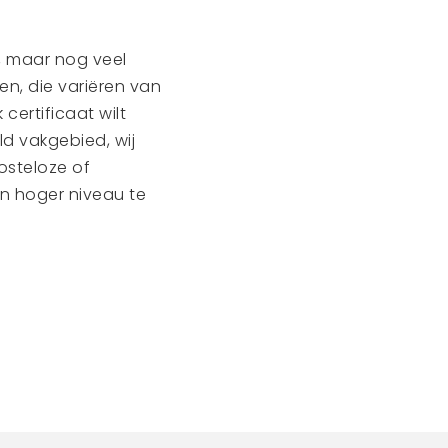
aties waarin
erplaatsen en netjes
 dat is nog niet
lopen ladingen of
 stevige dosis
het signaleren van
kennis en
llega’s en de
 hebben de cursus met
e de logistieke