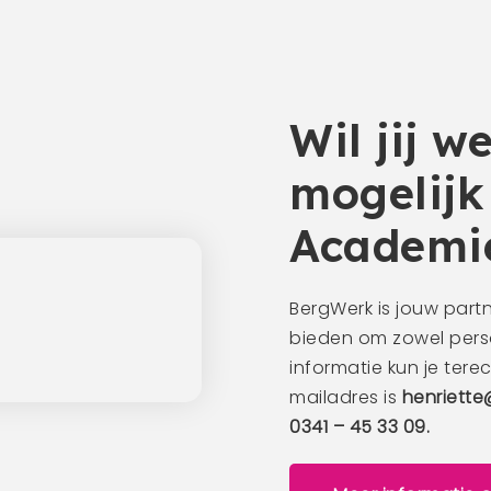
 voor jou kan betekenen
 verzorgen wij natuurlijk niet alleen heftruckcursusse
gebreide aanbod aan erkende opleidingen en cursusse
ecialiseerde trainingen. Of je nu je hef- of reachtruck 
wilt verbeteren of jezelf wilt specialiseren in een bepa
us voor jou. Met flexibele betalingsmogelijkheden en k
e programma’s is het eenvoudig om je carrière naar e
at jouw droombaan nog in de weg?
 over BergWerk Academie