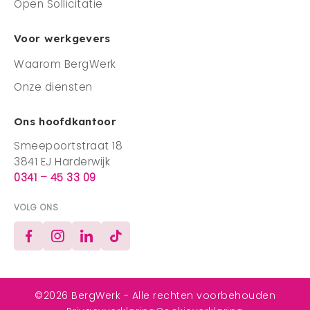
Open Sollicitatie
Voor werkgevers
Waarom BergWerk
Onze diensten
Ons hoofdkantoor
Smeepoortstraat 18
3841 EJ Harderwijk
0341 – 45 33 09
VOLG ONS
Facebook
Instagram
LinkedIn
TikTok
©2026 BergWerk - Alle rechten voorbehouden