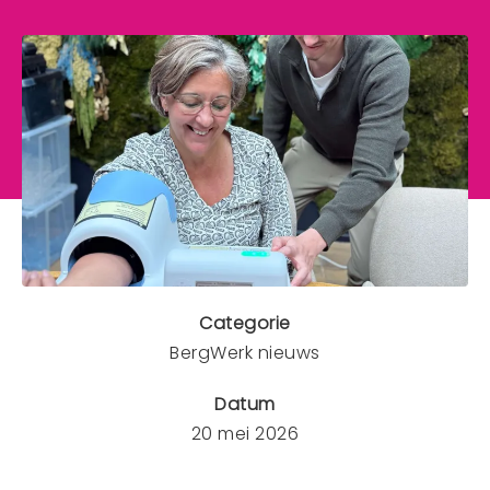
Mens en dier
Contact
Veelgestelde vragen
CONTACT
0341 - 45 33 09
info@bergwerk.nu
Categorie
BergWerk nieuws
Datum
20 mei 2026