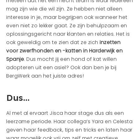
meteen dat het een hecht team is waar iedereen
mag zijn wie die wil zijn. Ze hebben niet alleen
interesse in je, maar begrijpen ook wanneer het
even niet zo lekker gaat. Ze zijn behulpzaam en
oplossingsgericht naar klanten en relaties. Het is
ook geweldig om te zien dat ze zich
inzetten
voor zwerfhonden en -katten in Harderwijk en
Spanje
. Dus mocht jij een hond of kat willen
adopteren uit een asiel? Ook dan ben je bij
BergWerk aan het juiste adres!
Dus…
Al met al ervaart Jisca haar stage dus als een
leerzame periode. Haar collega’s Yara en Celesta
geven haar feedback, tips en tricks en laten haar
waar mogelijk ook vrij om zelf met creatieve