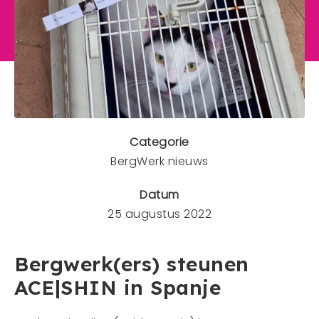
Mens en dier
Contact
Veelgestelde vragen
CONTACT
0341 - 45 33 09
Categorie
info@bergwerk.nu
BergWerk nieuws
Datum
25 augustus 2022
Bergwerk(ers) steunen
ACE|SHIN in Spanje