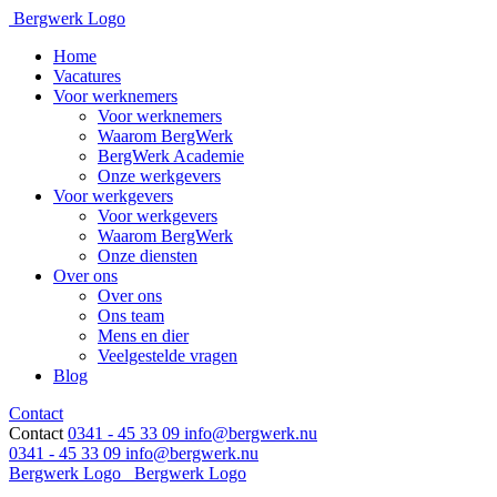
Bergwerk Logo
Home
Vacatures
Voor werknemers
Voor werknemers
Waarom BergWerk
BergWerk Academie
Onze werkgevers
Voor werkgevers
Voor werkgevers
Waarom BergWerk
Onze diensten
Over ons
Over ons
Ons team
Mens en dier
Veelgestelde vragen
Blog
Contact
Contact
0341 - 45 33 09
info@bergwerk.nu
0341 - 45 33 09
info@bergwerk.nu
Bergwerk Logo
Bergwerk Logo