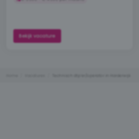
Bekijk vacature
Home
/
Vacatures
/
Technisch dtp’er/operator in Harderwijk