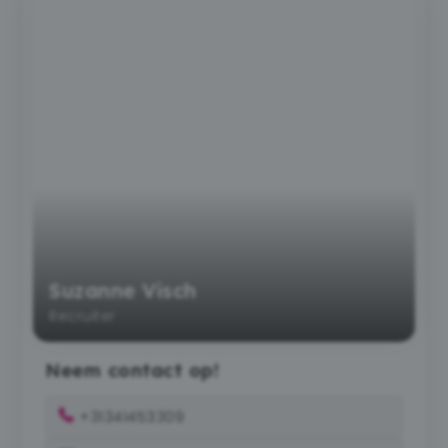
Suzanne Visch
Recruiter
Neem contact op!
+31341453309