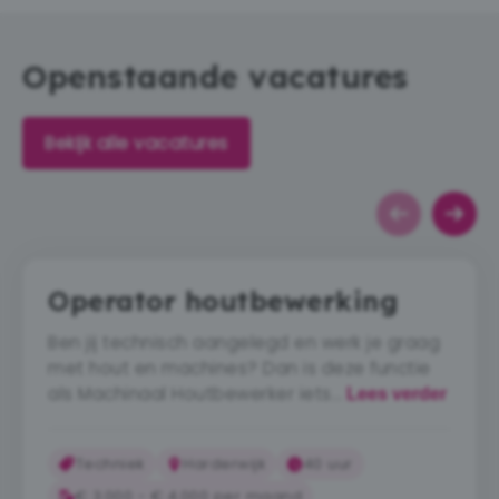
Openstaande vacatures
Bekijk alle vacatures
Operator houtbewerking
Ben jij technisch aangelegd en werk je graag
met hout en machines? Dan is deze functie
als Machinaal Houtbewerker iets…
Lees verder
Techniek
Harderwijk
40 uur
€ 3.000 - € 4.000 per maand