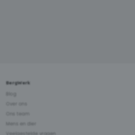
BergWerk
Blog
Over ons
Ons team
Mens en dier
Veelgestelde vragen