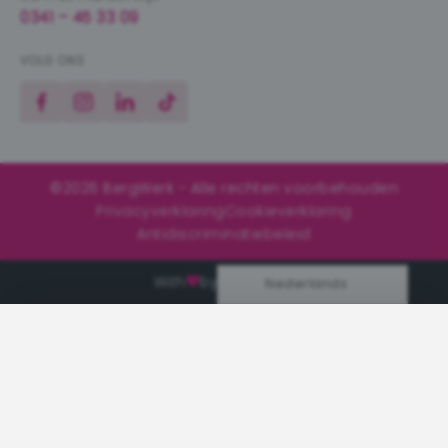
0341 – 45 33 09
VOLG ONS
Facebook
Instagram
LinkedIn
TikTok
©2026 BergWerk - Alle rechten voorbehouden
Privacyverklaring
Cookieverklaring
Antidiscriminatiebeleid
With
by
Websheriff
Nederlands
VACATURE GESLOTEN
Deze vacature is al vervuld
Goed dat je interesse toont — deze functie is