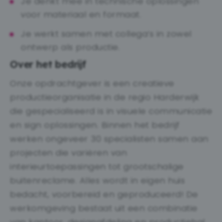
Je denkt mee in technische oplossingen
voor materiaal en formaat.
Je werkt samen met collega’s in zowel
ontwerp als productie.
Over het bedrijf
Onze opdrachtgever is een creatieve
productieorganisatie in de regio Harderwijk
die gespecialiseerd is in visuele communicatie
en sign oplossingen. Binnen het bedrijf
werken ongeveer 30 specialisten samen aan
projecten die variëren van
interieurtoepassingen tot grootschalige
buitenreclame. Alles wordt in eigen huis
bedacht, voorbereid en geproduceerd! De
werkomgeving bestaat uit een combinatie