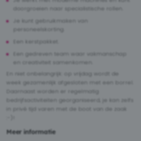
Je werkt met moderne machines en kunt
doorgroeien naar specialistische rollen.
Je kunt gebruikmaken van
personeelskorting.
Een kerstpakket.
Een gedreven team waar vakmanschap
en creativiteit samenkomen.
En niet onbelangrijk: op vrijdag wordt de
week gezamenlijk afgesloten met een borrel.
Daarnaast worden er regelmatig
bedrijfsactiviteiten georganiseerd, je kan zelfs
in privé tijd varen met de boot van de zaak
:-)!
Meer informatie