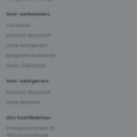
Voor werknemers
Vacatures
Waarom BergWerk
Onze werkgevers
BergWerk Academie
Open Sollicitatie
Voor werkgevers
Waarom BergWerk
Onze diensten
Ons hoofdkantoor
Smeepoortstraat 18
3841 EJ Harderwijk