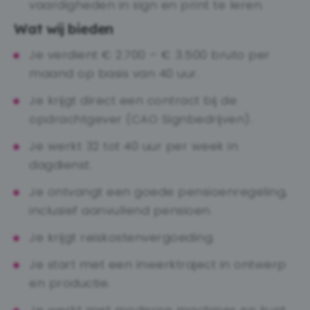
vaardigheden in sign en print te leren.
Wat wij bieden
Je verdient € 2.700 – € 3.500 bruto per
maand op basis van 40 uur.
Je krijgt direct een contract bij de
opdrachtgever (CAO Signbedrijven).
Je werkt 32 tot 40 uur per week in
dagdienst.
Je ontvangt een goede pensioenregeling,
inclusief aanvullend pensioen.
Je krijgt reiskostenvergoeding.
Je start met een inwerktraject in ontwerp
en productie.