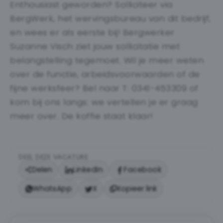
Enthousiast geworden? Solliciteer via
BergWerk, het wervingsbureau van dit bedrijf,
en wees er als eerste bij! Bergwerker
Suzanne Visch ziet jouw sollicitatie met
belangstelling tegemoet. Wil je meer weten
over de functie, arbeidsvoorwaarden of de
fijne werksfeer? Bel naar T: 0341-453309 of
kom bij ons langs: we vertellen je er graag
meer over. De koffie staat klaar!
DEEL DEZE VACATURE
Delen
LinkedIn
Facebook
WhatsApp
X
Kopieer link