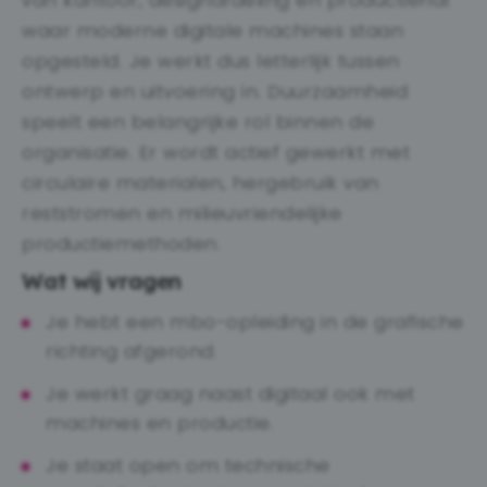
van kantoor, designafdeling en productiehal
waar moderne digitale machines staan
opgesteld. Je werkt dus letterlijk tussen
ontwerp en uitvoering in. Duurzaamheid
speelt een belangrijke rol binnen de
organisatie. Er wordt actief gewerkt met
circulaire materialen, hergebruik van
reststromen en milieuvriendelijke
productiemethoden.
Wat wij vragen
Je hebt een mbo-opleiding in de grafische
richting afgerond.
Je werkt graag naast digitaal ook met
machines en productie.
Je staat open om technische