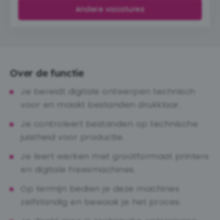
Andere vacatures
Over de functie
Je bereidt digitale ontwerpen technisch
voor en maakt bestanden drukklaar.
Je controleert bestanden op technische
juistheid voor productie.
Je leert werken met grootformaat printers
en digitale freesmachines.
Op termijn bedien je deze machines
zelfstandig en bewaak je het proces.