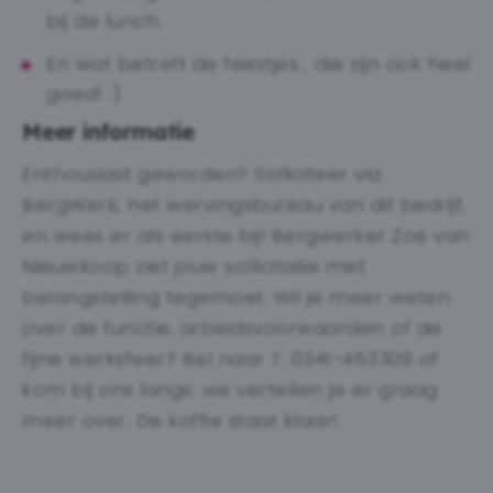
bij de lunch.
En wat betreft de feestjes… die zijn ook heel
goed! :)
Meer informatie
Enthousiast geworden? Solliciteer via
BergWerk, het wervingsbureau van dit bedrijf,
en wees er als eerste bij! Bergwerker Zoë van
Nieuwkoop ziet jouw sollicitatie met
belangstelling tegemoet. Wil je meer weten
over de functie, arbeidsvoorwaarden of de
fijne werksfeer? Bel naar T: 0341-453309 of
kom bij ons langs: we vertellen je er graag
meer over. De koffie staat klaar!