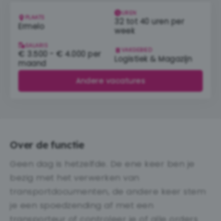
UREN
PLAATS
32 tot 40 uren per
Ermelo
week
SALARIS
VAKGEBIED
€ 3.500 - € 4.000 per
Logistiek & Magazijn
maand
Andere vacatures
Over de functie
Geen dag is hetzelfde. De ene keer ben je
bezig met het verwerken van
transportdocumenten, de andere keer stem
je een spoedzending af met een
transporteur of controleer je of alle orders