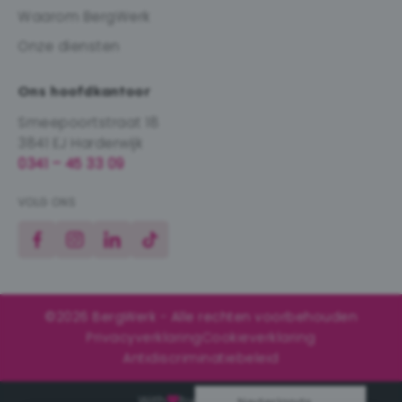
Waarom BergWerk
Onze diensten
Ons hoofdkantoor
Smeepoortstraat 18
3841 EJ Harderwijk
0341 – 45 33 09
VOLG ONS
Facebook
Instagram
LinkedIn
TikTok
©2026 BergWerk - Alle rechten voorbehouden
Privacyverklaring
Cookieverklaring
Antidiscriminatiebeleid
With
by
Websheriff