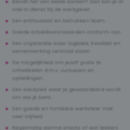
Bevalt het van beide kanten? Dan kan je al
snel in dienst bij de werkgever.
Een enthousiast en betrokken team.
Goede arbeidsvoorwaarden conform cao.
Een organisatie waar logistiek, kwaliteit en
samenwerking centraal staan.
De mogelijkheid om jezelf gratis te
ontwikkelen d.m.v. cursussen en
opleidingen.
Een werkplek waar je gewaardeerd wordt
om wie je bent.
Een goede en familiaire werksfeer met
veel vrijheid.
Regelmatig warme snacks of wat lekkers