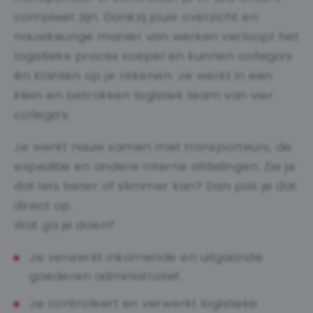
compleet zijn. Dankzij jouw overzicht en
nauwkeurige manier van werken verloopt het
logistieke proces soepel en kunnen collega’s
én klanten op je rekenen. Je werkt in een
klein en betrokken logistiek team van vier
collega’s.
Je werkt nauw samen met transporteurs, de
expeditie en andere interne afdelingen. Zie je
dat iets beter of slimmer kan? Dan pak je dat
direct op.
Wat ga je doen?
Je verwerkt inkomende en uitgaande
goederen administratief.
Je controleert en verwerkt logistieke