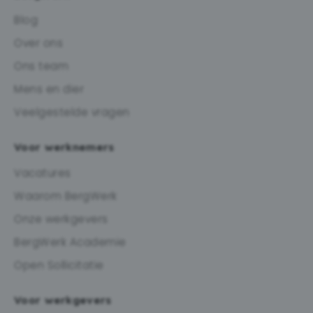
Blog
Over ons
Ons team
Mens en dier
Veelgestelde vragen
Voor werknemers
Vacatures
Waarom BergWerk
Onze werkgevers
BergWerk Academie
Open Sollicitatie
Voor werkgevers