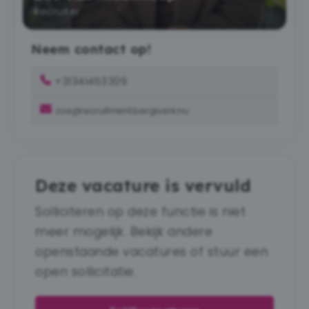
Recruiter
Neem contact op!
+31341453309
zoe@recruitment.bergwerk.nu
Deze vacature is vervuld
Solliciteren op deze functie is niet
meer mogelijk. Bekijk andere
openstaande vacatures of stuur een
open sollicitatie.