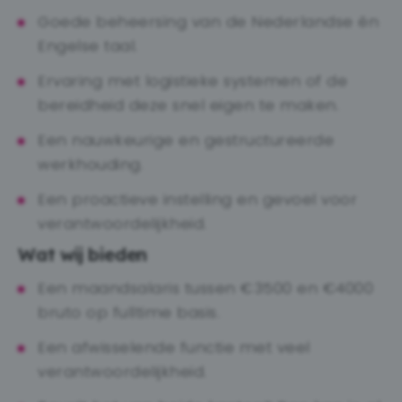
Goede beheersing van de Nederlandse én
Engelse taal.
Ervaring met logistieke systemen of de
bereidheid deze snel eigen te maken.
Een nauwkeurige en gestructureerde
werkhouding.
Een proactieve instelling en gevoel voor
verantwoordelijkheid.
Wat wij bieden
Een maandsalaris tussen €3500 en €4000
bruto op fulltime basis.
Een afwisselende functie met veel
verantwoordelijkheid.