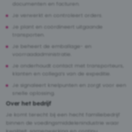
documenten en facturen.
Je verwerkt en controleert orders.
Je plant en coördineert uitgaande
transporten.
Je beheert de emballage- en
voorraadadministratie.
Je onderhoudt contact met transporteurs,
klanten en collega’s van de expeditie.
Je signaleert knelpunten en zorgt voor een
snelle oplossing.
Over het bedrijf
Je komt terecht bij een hecht familiebedrijf
binnen de voedingsmiddelenindustrie waar
kwaliteit, samenwerking en continu