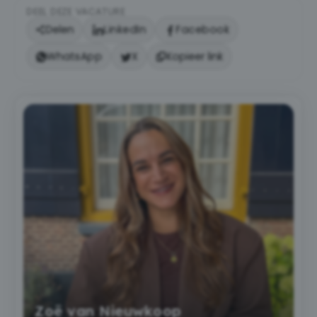
DEEL DEZE VACATURE
Delen
LinkedIn
Facebook
WhatsApp
X
Kopieer link
Zoë van Nieuwkoop