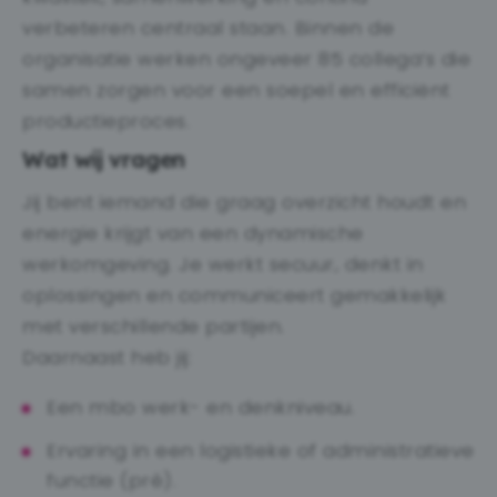
verbeteren centraal staan. Binnen de
organisatie werken ongeveer 85 collega’s die
samen zorgen voor een soepel en efficiënt
productieproces.
Wat wij vragen
Jij bent iemand die graag overzicht houdt en
energie krijgt van een dynamische
werkomgeving. Je werkt secuur, denkt in
oplossingen en communiceert gemakkelijk
met verschillende partijen.
Daarnaast heb jij:
Een mbo werk- en denkniveau.
Ervaring in een logistieke of administratieve
functie (pré).