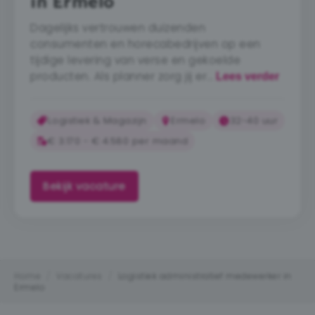
in Ermelo
Dagelijks vertrouwen duizenden
consumenten en horecabedrijven op een
tijdige levering van verse en gekoelde
producten. Als planner zorg jij er…
Lees verder
Logistiek & Magazijn
Ermelo
32-40 uur
€ 3.170 - € 4.580 per maand
Bekijk vacature
Home
/
Vacatures
/
Logistiek administratief medewerker in
Ermelo