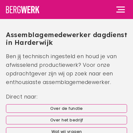
Assemblagemedewerker dagdienst
Home
in Harderwijk
Ben jij technisch ingesteld en houd je van
Vacatures
afwisselend productiewerk? Voor onze
Voor werknemers
opdrachtgever zijn wij op zoek naar een
enthousiaste assemblagemedewerker.
Voor werknemers
Voor werkgevers
Direct naar:
Waarom BergWerk
Voor werkgevers
Over ons
BergWerk Academie
Over de functie
Waarom BergWerk
Onze werkgevers
Over ons
Over het bedrijf
Blog
Onze diensten
Ons team
Wat wij vragen