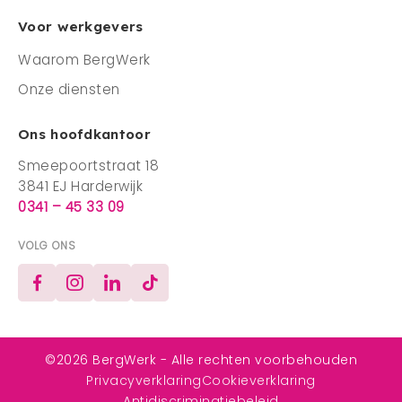
Voor werkgevers
Waarom BergWerk
Onze diensten
Ons hoofdkantoor
Smeepoortstraat 18
3841 EJ Harderwijk
0341 – 45 33 09
VOLG ONS
Facebook
Instagram
LinkedIn
TikTok
©2026 BergWerk - Alle rechten voorbehouden
Privacyverklaring
Cookieverklaring
Antidiscriminatiebeleid