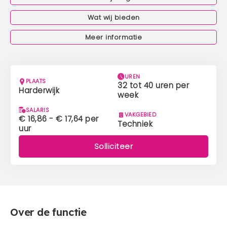
Mens en dier
Wat wij bieden
Contact
Veelgestelde vragen
Meer informatie
UREN
CONTACT
PLAATS
32 tot 40 uren per
Harderwijk
0341 - 45 33 09
week
SALARIS
info@bergwerk.nu
VAKGEBIED
€ 16,86 - € 17,64 per
Techniek
uur
Solliciteer
Over de functie