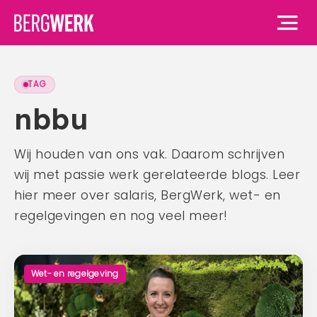
TAG
Home
nbbu
Vacatures
Wij houden van ons vak. Daarom schrijven
wij met passie werk gerelateerde blogs. Leer
Voor werknemers
hier meer over salaris, BergWerk, wet- en
Voor werknemers
Voor werkgevers
regelgevingen en nog veel meer!
Waarom BergWerk
Voor werkgevers
Over ons
BergWerk Academie
Waarom BergWerk
Wet- en regelgeving
Onze werkgevers
Over ons
Blog
Onze diensten
Ons team