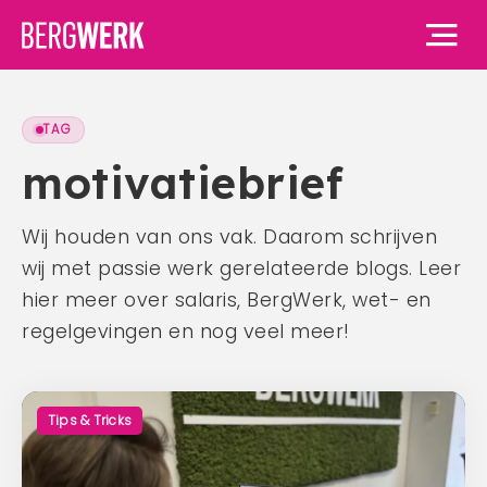
TAG
Home
motivatiebrief
Vacatures
Wij houden van ons vak. Daarom schrijven
wij met passie werk gerelateerde blogs. Leer
Voor werknemers
hier meer over salaris, BergWerk, wet- en
Voor werknemers
Voor werkgevers
regelgevingen en nog veel meer!
Waarom BergWerk
Voor werkgevers
Over ons
BergWerk Academie
Waarom BergWerk
Tips & Tricks
Onze werkgevers
Over ons
Blog
Onze diensten
Ons team