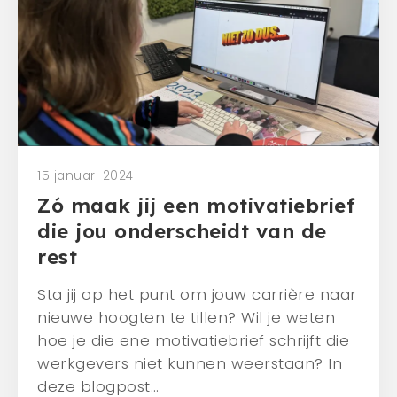
Mens en dier
Contact
Veelgestelde vragen
CONTACT
0341 - 45 33 09
15 januari 2024
info@bergwerk.nu
Zó maak jij een motivatiebrief
die jou onderscheidt van de
rest
Sta jij op het punt om jouw carrière naar
nieuwe hoogten te tillen? Wil je weten
hoe je die ene motivatiebrief schrijft die
werkgevers niet kunnen weerstaan? In
deze blogpost…