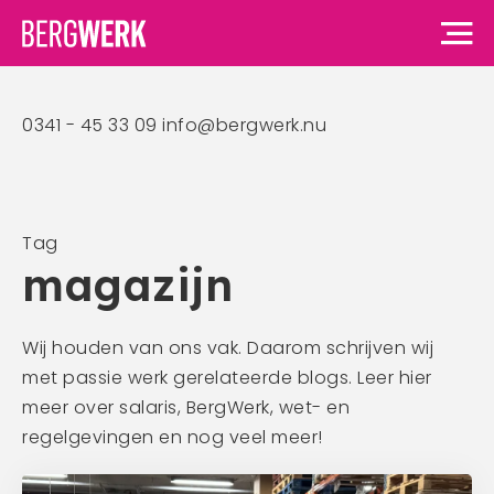
0341 - 45 33 09
info@bergwerk.nu
Home
Vacatures
Tag
magazijn
Voor werknemers
Voor werknemers
Voor werkgevers
Wij houden van ons vak. Daarom schrijven wij
Waarom BergWerk
met passie werk gerelateerde blogs. Leer hier
Voor werkgevers
Over ons
BergWerk Academie
meer over salaris, BergWerk, wet- en
Waarom BergWerk
regelgevingen en nog veel meer!
Onze werkgevers
Over ons
Blog
Onze diensten
Ons team