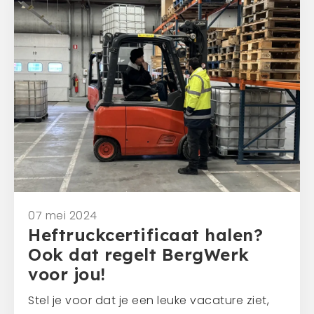
Mens en dier
Contact
Veelgestelde vragen
Contact
0341 - 45 33 09
info@bergwerk.nu
Tips & Tricks
07 mei 2024
Heftruckcertificaat halen?
Ook dat regelt BergWerk
voor jou!
Stel je voor dat je een leuke vacature ziet,