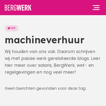
TAG
Home
machineverhuur
Vacatures
Wij houden van ons vak. Daarom schrijven
wij met passie werk gerelateerde blogs. Leer
Voor werknemers
hier meer over salaris, BergWerk, wet- en
Voor werknemers
Voor werkgevers
regelgevingen en nog veel meer!
Waarom BergWerk
Voor werkgevers
Over ons
BergWerk Academie
Geen berichten gevonden voor deze tag.
Waarom BergWerk
Onze werkgevers
Over ons
Blog
Onze diensten
Ons team