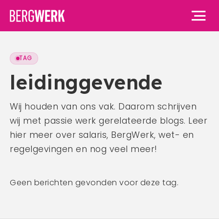
TAG
Home
leidinggevende
Vacatures
Wij houden van ons vak. Daarom schrijven
wij met passie werk gerelateerde blogs. Leer
Voor werknemers
hier meer over salaris, BergWerk, wet- en
Voor werknemers
Voor werkgevers
regelgevingen en nog veel meer!
Waarom BergWerk
Voor werkgevers
Over ons
BergWerk Academie
Geen berichten gevonden voor deze tag.
Waarom BergWerk
Onze werkgevers
Over ons
Blog
Onze diensten
Ons team