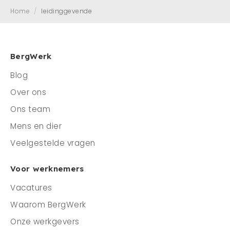
Home
/
leidinggevende
Mens en dier
Contact
Veelgestelde vragen
BergWerk
Blog
CONTACT
Over ons
0341 - 45 33 09
Ons team
info@bergwerk.nu
Mens en dier
Veelgestelde vragen
Voor werknemers
Vacatures
Waarom BergWerk
Onze werkgevers