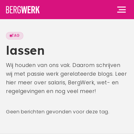
TAG
Home
lassen
Vacatures
Wij houden van ons vak. Daarom schrijven
wij met passie werk gerelateerde blogs. Leer
Voor werknemers
hier meer over salaris, BergWerk, wet- en
Voor werknemers
Voor werkgevers
regelgevingen en nog veel meer!
Waarom BergWerk
Voor werkgevers
Over ons
BergWerk Academie
Geen berichten gevonden voor deze tag.
Waarom BergWerk
Onze werkgevers
Over ons
Blog
Onze diensten
Ons team