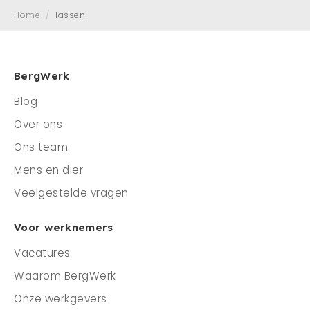
Home
/
lassen
Mens en dier
Contact
Veelgestelde vragen
BergWerk
Blog
CONTACT
Over ons
0341 - 45 33 09
Ons team
info@bergwerk.nu
Mens en dier
Veelgestelde vragen
Voor werknemers
Vacatures
Waarom BergWerk
Onze werkgevers