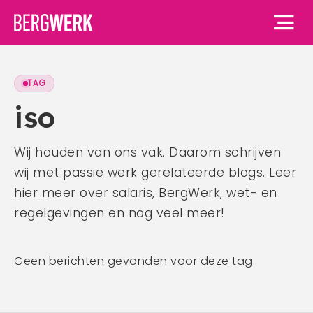
TAG
Home
iso
Vacatures
Wij houden van ons vak. Daarom schrijven
wij met passie werk gerelateerde blogs. Leer
Voor werknemers
hier meer over salaris, BergWerk, wet- en
Voor werknemers
Voor werkgevers
regelgevingen en nog veel meer!
Waarom BergWerk
Voor werkgevers
Over ons
BergWerk Academie
Geen berichten gevonden voor deze tag.
Waarom BergWerk
Onze werkgevers
Over ons
Blog
Onze diensten
Ons team