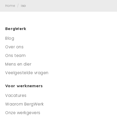
Home
/
iso
Mens en dier
Contact
Veelgestelde vragen
BergWerk
Blog
CONTACT
Over ons
0341 - 45 33 09
Ons team
info@bergwerk.nu
Mens en dier
Veelgestelde vragen
Voor werknemers
Vacatures
Waarom BergWerk
Onze werkgevers