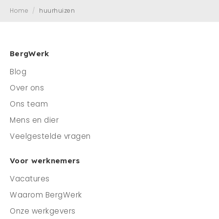
Home
/
huurhuizen
Mens en dier
Contact
Veelgestelde vragen
BergWerk
Blog
CONTACT
Over ons
0341 - 45 33 09
Ons team
info@bergwerk.nu
Mens en dier
Veelgestelde vragen
Voor werknemers
Vacatures
Waarom BergWerk
Onze werkgevers