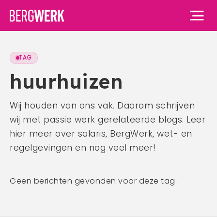
TAG
Home
huurhuizen
Vacatures
Wij houden van ons vak. Daarom schrijven
wij met passie werk gerelateerde blogs. Leer
Voor werknemers
hier meer over salaris, BergWerk, wet- en
Voor werknemers
Voor werkgevers
regelgevingen en nog veel meer!
Waarom BergWerk
Voor werkgevers
Over ons
BergWerk Academie
Geen berichten gevonden voor deze tag.
Waarom BergWerk
Onze werkgevers
Over ons
Blog
Onze diensten
Ons team