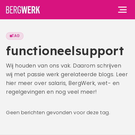
TAG
Home
functioneelsupport
Vacatures
Wij houden van ons vak. Daarom schrijven
wij met passie werk gerelateerde blogs. Leer
Voor werknemers
hier meer over salaris, BergWerk, wet- en
Voor werknemers
Voor werkgevers
regelgevingen en nog veel meer!
Waarom BergWerk
Voor werkgevers
Over ons
BergWerk Academie
Geen berichten gevonden voor deze tag.
Waarom BergWerk
Onze werkgevers
Over ons
Blog
Onze diensten
Ons team