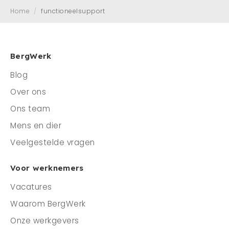
Home
/
functioneelsupport
Mens en dier
Contact
Veelgestelde vragen
BergWerk
Blog
CONTACT
Over ons
0341 - 45 33 09
Ons team
info@bergwerk.nu
Mens en dier
Veelgestelde vragen
Voor werknemers
Vacatures
Waarom BergWerk
Onze werkgevers