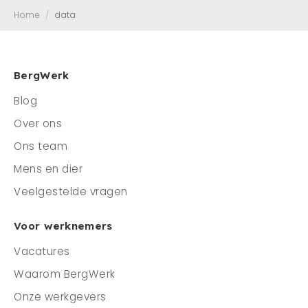
Home
/
data
Mens en dier
Contact
Veelgestelde vragen
BergWerk
Blog
CONTACT
Over ons
0341 - 45 33 09
Ons team
info@bergwerk.nu
Mens en dier
Veelgestelde vragen
Voor werknemers
Vacatures
Waarom BergWerk
Onze werkgevers