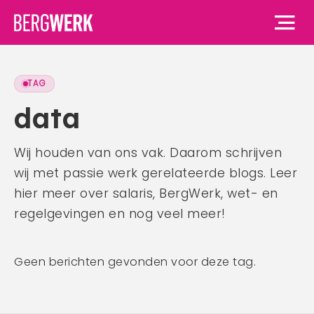
TAG
Home
data
Vacatures
Wij houden van ons vak. Daarom schrijven
wij met passie werk gerelateerde blogs. Leer
Voor werknemers
hier meer over salaris, BergWerk, wet- en
Voor werknemers
Voor werkgevers
regelgevingen en nog veel meer!
Waarom BergWerk
Voor werkgevers
Over ons
BergWerk Academie
Geen berichten gevonden voor deze tag.
Waarom BergWerk
Onze werkgevers
Over ons
Blog
Onze diensten
Ons team