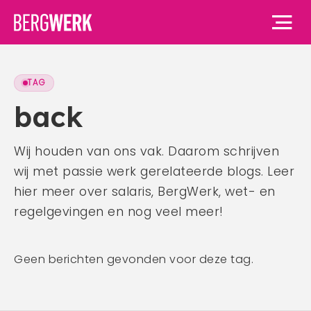
TAG
Home
back
Vacatures
Wij houden van ons vak. Daarom schrijven
wij met passie werk gerelateerde blogs. Leer
Voor werknemers
hier meer over salaris, BergWerk, wet- en
Voor werknemers
Voor werkgevers
regelgevingen en nog veel meer!
Waarom BergWerk
Voor werkgevers
Over ons
BergWerk Academie
Geen berichten gevonden voor deze tag.
Waarom BergWerk
Onze werkgevers
Over ons
Blog
Onze diensten
Ons team