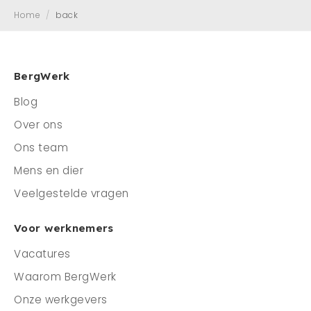
Home
/
back
Mens en dier
Contact
Veelgestelde vragen
BergWerk
Blog
CONTACT
Over ons
0341 - 45 33 09
Ons team
info@bergwerk.nu
Mens en dier
Veelgestelde vragen
Voor werknemers
Vacatures
Waarom BergWerk
Onze werkgevers