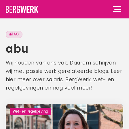
TAG
Home
abu
Vacatures
Wij houden van ons vak. Daarom schrijven
wij met passie werk gerelateerde blogs. Leer
Voor werknemers
hier meer over salaris, BergWerk, wet- en
Voor werknemers
Voor werkgevers
regelgevingen en nog veel meer!
Waarom BergWerk
Voor werkgevers
Over ons
BergWerk Academie
Waarom BergWerk
Wet- en regelgeving
Onze werkgevers
Over ons
Blog
Onze diensten
Ons team