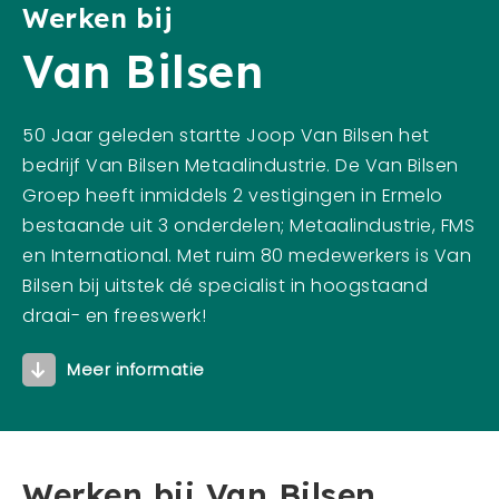
Werken bij
Mens en dier
Van Bilsen
Contact
Veelgestelde vragen
50 Jaar geleden startte Joop Van Bilsen het
bedrijf Van Bilsen Metaalindustrie. De Van Bilsen
CONTACT
Groep heeft inmiddels 2 vestigingen in Ermelo
0341 - 45 33 09
bestaande uit 3 onderdelen; Metaalindustrie, FMS
info@bergwerk.nu
en International. Met ruim 80 medewerkers is Van
Bilsen bij uitstek dé specialist in hoogstaand
draai- en freeswerk!
Meer informatie
Werken bij Van Bilsen